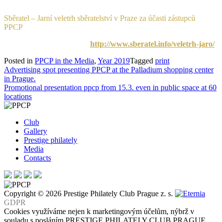
Sběratel – Jarní veletrh sběratelství v Praze za účasti zástupců
PPCP
/ 15. 3. až 16. 3. 2019
Odkaz na web Sběratele:
http://www.sberatel.info/veletrh-jaro/
Posted in
PPCP in the Media
,
Year 2019
Tagged
print
Post
Advertising spot presenting PPCP at the Palladium shopping center
in Prague.
navigation
Promotional presentation ppcp from 15.3. even in public space at 60
locations
Club
Gallery
Prestige philately
Media
Contacts
Copyright © 2026 Prestige Philately Club Prague z. s.
GDPR
Cookies využíváme nejen k marketingovým účelům, nýbrž v
souladu s posláním PRESTIGE PHILATELY CLUB PRAGUE