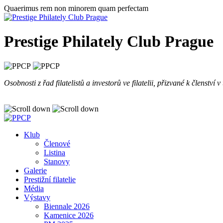
Skip
Quaerimus rem non minorem quam perfectam
to
content
Prestige Philately Club Prague
Osobnosti z řad filatelistů a investorů ve filatelii, přizvané k členství
Klub
Členové
Listina
Stanovy
Galerie
Prestižní filatelie
Média
Výstavy
Biennale 2026
Kamenice 2026