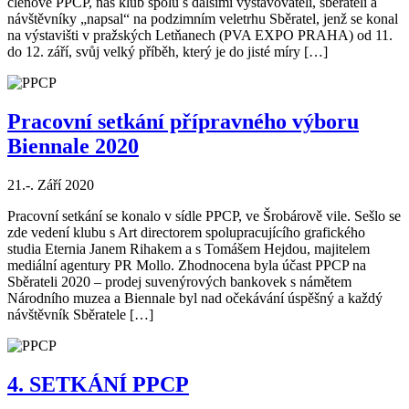
členové PPCP, náš klub spolu s dalšími vystavovateli, sběrateli a
návštěvníky „napsal“ na podzimním veletrhu Sběratel, jenž se konal
na výstavišti v pražských Letňanech (PVA EXPO PRAHA) od 11.
do 12. září, svůj velký příběh, který je do jisté míry […]
Pracovní setkání přípravného výboru
Biennale 2020
21.-. Září 2020
Pracovní setkání se konalo v sídle PPCP, ve Šrobárově vile. Sešlo se
zde vedení klubu s Art directorem spolupracujícího grafického
studia Eternia Janem Rihakem a s Tomášem Hejdou, majitelem
mediální agentury PR Mollo. Zhodnocena byla účast PPCP na
Sběrateli 2020 – prodej suvenýrových bankovek s námětem
Národního muzea a Biennale byl nad očekávání úspěšný a každý
návštěvník Sběratele […]
4. SETKÁNÍ PPCP