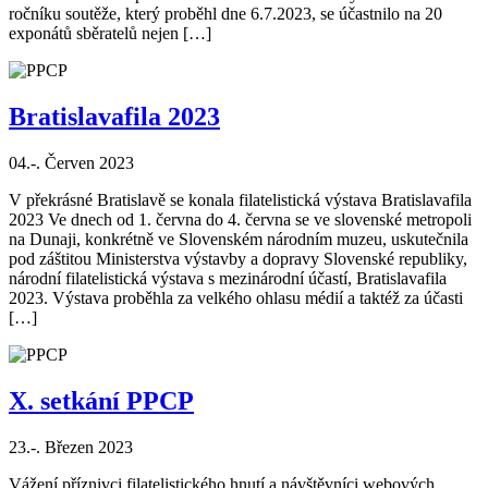
ročníku soutěže, který proběhl dne 6.7.2023, se účastnilo na 20
exponátů sběratelů nejen […]
Bratislavafila 2023
04.-. Červen 2023
V překrásné Bratislavě se konala filatelistická výstava Bratislavafila
2023 Ve dnech od 1. června do 4. června se ve slovenské metropoli
na Dunaji, konkrétně ve Slovenském národním muzeu, uskutečnila
pod záštitou Ministerstva výstavby a dopravy Slovenské republiky,
národní filatelistická výstava s mezinárodní účastí, Bratislavafila
2023. Výstava proběhla za velkého ohlasu médií a taktéž za účasti
[…]
X. setkání PPCP
23.-. Březen 2023
Vážení příznivci filatelistického hnutí a návštěvníci webových