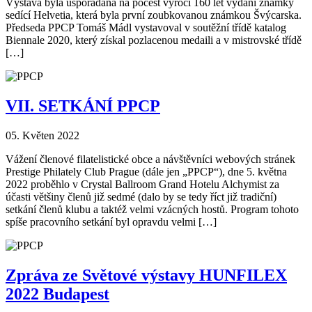
Výstava byla uspořádána na počest výročí 160 let vydání známky
sedící Helvetia, která byla první zoubkovanou známkou Švýcarska.
Předseda PPCP Tomáš Mádl vystavoval v soutěžní třídě katalog
Biennale 2020, který získal pozlacenou medaili a v mistrovské třídě
[…]
VII. SETKÁNÍ PPCP
05. Květen 2022
Vážení členové filatelistické obce a návštěvníci webových stránek
Prestige Philately Club Prague (dále jen „PPCP“), dne 5. května
2022 proběhlo v Crystal Ballroom Grand Hotelu Alchymist za
účasti většiny členů již sedmé (dalo by se tedy říct již tradiční)
setkání členů klubu a taktéž velmi vzácných hostů. Program tohoto
spíše pracovního setkání byl opravdu velmi […]
Zpráva ze Světové výstavy HUNFILEX
2022 Budapest