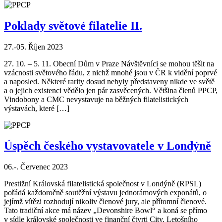
Poklady světové filatelie II.
27.-05. Říjen 2023
27. 10. – 5. 11. Obecní Dům v Praze Návštěvníci se mohou těšit na
vzácnosti světového řádu, z nichž mnohé jsou v ČR k vidění poprvé
a naposled. Některé rarity dosud nebyly představeny nikde ve světě
a o jejich existenci vědělo jen pár zasvěcených. Většina členů PPCP,
Vindobony a CMC nevystavuje na běžných filatelistických
výstavách, které […]
Úspěch českého vystavovatele v Londýně
06.-. Červenec 2023
Prestižní Královská filatelistická společnost v Londýně (RPSL)
pořádá každoročně soutěžní výstavu jednorámových exponátů, o
jejímž vítězi rozhodují nikoliv členové jury, ale přítomní členové.
Tato tradiční akce má název „Devonshire Bowl“ a koná se přímo
v sídle královské společnosti ve finanční čtvrti City. Letošního