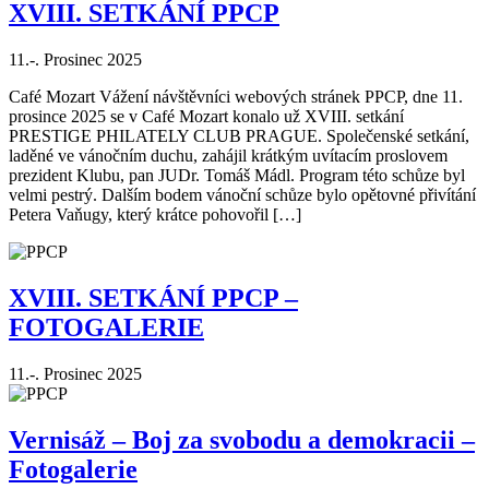
XVIII. SETKÁNÍ PPCP
11.-. Prosinec 2025
Café Mozart Vážení návštěvníci webových stránek PPCP, dne 11.
prosince 2025 se v Café Mozart konalo už XVIII. setkání
PRESTIGE PHILATELY CLUB PRAGUE. Společenské setkání,
laděné ve vánočním duchu, zahájil krátkým uvítacím proslovem
prezident Klubu, pan JUDr. Tomáš Mádl. Program této schůze byl
velmi pestrý. Dalším bodem vánoční schůze bylo opětovné přivítání
Petera Vaňugy, který krátce pohovořil […]
XVIII. SETKÁNÍ PPCP –
FOTOGALERIE
11.-. Prosinec 2025
Vernisáž – Boj za svobodu a demokracii –
Fotogalerie