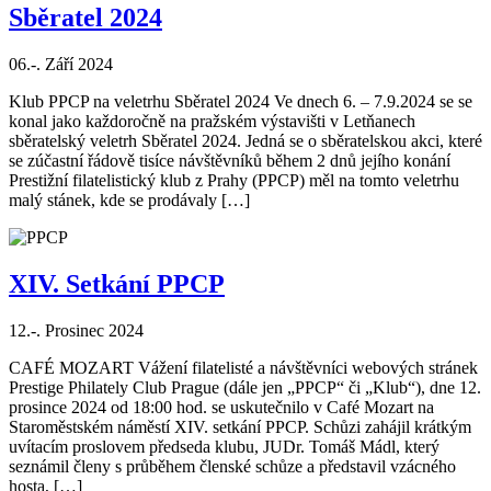
Sběratel 2024
06.-. Září 2024
Klub PPCP na veletrhu Sběratel 2024 Ve dnech 6. – 7.9.2024 se se
konal jako každoročně na pražském výstavišti v Letňanech
sběratelský veletrh Sběratel 2024. Jedná se o sběratelskou akci, které
se zúčastní řádově tisíce návštěvníků během 2 dnů jejího konání
Prestižní filatelistický klub z Prahy (PPCP) měl na tomto veletrhu
malý stánek, kde se prodávaly […]
XIV. Setkání PPCP
12.-. Prosinec 2024
CAFÉ MOZART Vážení filatelisté a návštěvníci webových stránek
Prestige Philately Club Prague (dále jen „PPCP“ či „Klub“), dne 12.
prosince 2024 od 18:00 hod. se uskutečnilo v Café Mozart na
Staroměstském náměstí XIV. setkání PPCP. Schůzi zahájil krátkým
uvítacím proslovem předseda klubu, JUDr. Tomáš Mádl, který
seznámil členy s průběhem členské schůze a představil vzácného
hosta, […]