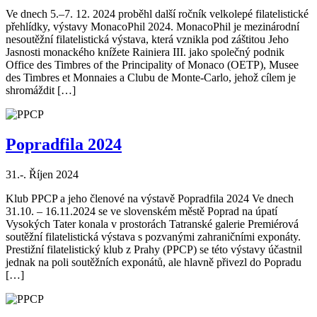
Ve dnech 5.–7. 12. 2024 proběhl další ročník velkolepé filatelistické
přehlídky, výstavy MonacoPhil 2024. MonacoPhil je mezinárodní
nesoutěžní filatelistická výstava, která vznikla pod záštitou Jeho
Jasnosti monackého knížete Rainiera III. jako společný podnik
Office des Timbres of the Principality of Monaco (OETP), Musee
des Timbres et Monnaies a Clubu de Monte-Carlo, jehož cílem je
shromáždit […]
Popradfila 2024
31.-. Říjen 2024
Klub PPCP a jeho členové na výstavě Popradfila 2024 Ve dnech
31.10. – 16.11.2024 se ve slovenském městě Poprad na úpatí
Vysokých Tater konala v prostorách Tatranské galerie Premiérová
soutěžní filatelistická výstava s pozvanými zahraničními exponáty.
Prestižní filatelistický klub z Prahy (PPCP) se této výstavy účastnil
jednak na poli soutěžních exponátů, ale hlavně přivezl do Popradu
[…]