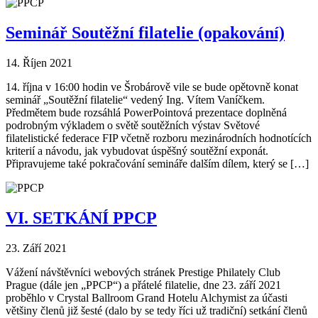
Seminář Soutěžní filatelie (opakování)
14. Říjen 2021
14. října v 16:00 hodin ve Šrobárově vile se bude opětovně konat
seminář „Soutěžní filatelie“ vedený Ing. Vítem Vaníčkem.
Předmětem bude rozsáhlá PowerPointová prezentace doplněná
podrobným výkladem o světě soutěžních výstav Světové
filatelistické federace FIP včetně rozboru mezinárodních hodnotících
kriterií a návodu, jak vybudovat úspěšný soutěžní exponát.
Připravujeme také pokračování semináře dalším dílem, který se […]
VI. SETKÁNÍ PPCP
23. Září 2021
Vážení návštěvníci webových stránek Prestige Philately Club
Prague (dále jen „PPCP“) a přátelé filatelie, dne 23. září 2021
proběhlo v Crystal Ballroom Grand Hotelu Alchymist za účasti
většiny členů již šesté (dalo by se tedy říci už tradiční) setkání členů