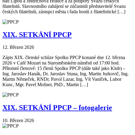
nad Lipou a Jindřichova Hradce a za podpory Svazu českých
filatelistů. Slavnostního zahájení se zúčastnili představitelé Svazu
českých filatelistů, zástupci města i řada hostů z filatelistické […]
XIX. SETKÁNÍ PPCP
12. Březen 2026
Zápis XIX. členské schůze Spolku PPCP konané dne 12. března
2026 v Café Mozart na Staroměstském náměstí od 17:00 hod.
Přítomní členové: 15 členů Spolku PPCP (dále také jako Klub) –
Ing. Jaroslav Hanák, Dr. Jaroslav Stuna, Ing. Martin Jurkovič, Ing.
Martin Němeček, RNDr. Pavol Lazar, Ing. Vít Vaníček, Lubor
Kunc, Mgr. Pavel Mošner, PhD., Martin […]
XIX. SETKÁNÍ PPCP – fotogalerie
10. Březen 2026