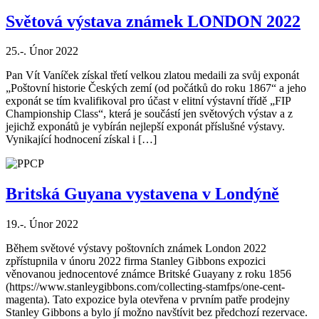
Světová výstava známek LONDON 2022
25.-. Únor 2022
Pan Vít Vaníček získal třetí velkou zlatou medaili za svůj exponát
„Poštovní historie Českých zemí (od počátků do roku 1867“ a jeho
exponát se tím kvalifikoval pro účast v elitní výstavní třídě „FIP
Championship Class“, která je součástí jen světových výstav a z
jejichž exponátů je vybírán nejlepší exponát příslušné výstavy.
Vynikající hodnocení získal i […]
Britská Guyana vystavena v Londýně
19.-. Únor 2022
Během světové výstavy poštovních známek London 2022
zpřístupnila v únoru 2022 firma Stanley Gibbons expozici
věnovanou jednocentové známce Britské Guayany z roku 1856
(https://www.stanleygibbons.com/collecting-stamfps/one-cent-
magenta). Tato expozice byla otevřena v prvním patře prodejny
Stanley Gibbons a bylo jí možno navštívit bez předchozí rezervace.