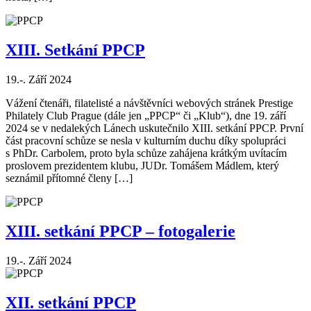
XIII. Setkání PPCP
19.-. Září 2024
Vážení čtenáři, filatelisté a návštěvníci webových stránek Prestige
Philately Club Prague (dále jen „PPCP“ či „Klub“), dne 19. září
2024 se v nedalekých Lánech uskutečnilo XIII. setkání PPCP. První
část pracovní schůze se nesla v kulturním duchu díky spolupráci
s PhDr. Carbolem, proto byla schůze zahájena krátkým uvítacím
proslovem prezidentem klubu, JUDr. Tomášem Mádlem, který
seznámil přítomné členy […]
XIII. setkání PPCP – fotogalerie
19.-. Září 2024
XII. setkání PPCP