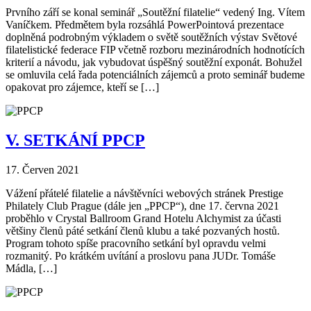
Prvního září se konal seminář „Soutěžní filatelie“ vedený Ing. Vítem
Vaníčkem. Předmětem byla rozsáhlá PowerPointová prezentace
doplněná podrobným výkladem o světě soutěžních výstav Světové
filatelistické federace FIP včetně rozboru mezinárodních hodnotících
kriterií a návodu, jak vybudovat úspěšný soutěžní exponát. Bohužel
se omluvila celá řada potenciálních zájemců a proto seminář budeme
opakovat pro zájemce, kteří se […]
V. SETKÁNÍ PPCP
17. Červen 2021
Vážení přátelé filatelie a návštěvníci webových stránek Prestige
Philately Club Prague (dále jen „PPCP“), dne 17. června 2021
proběhlo v Crystal Ballroom Grand Hotelu Alchymist za účasti
většiny členů páté setkání členů klubu a také pozvaných hostů.
Program tohoto spíše pracovního setkání byl opravdu velmi
rozmanitý. Po krátkém uvítání a proslovu pana JUDr. Tomáše
Mádla, […]