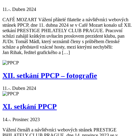
11.-. Duben 2024
CAFÉ MOZART Vážení přátelé filatelie a návštěvníci webových
stránek PPCP, dne 11. dubna 2024 se v Café Mozart konalo už XII.
setkání PRESTIGE PHILATELY CLUB PRAGUE. Pracovní
schůzi zahájil krátkým uvítacím proslovem prezident klubu, pan
JUDr. Tomáš Mádl, který seznámil členy s průběhem členské
schůze a představil vzácné hosty, mezi kterými nechyběli:
Jan Rihak, ředitel grafického a […]
XII. setkání PPCP – fotografie
11.-. Duben 2024
XI. setkání PPCP
14.-. Prosinec 2023
Vážení čtenáři a návštěvníci webových stránek PRESTIGE
PHILATELY CLUB PRAGUE, dne 14. prosince 2023 se v