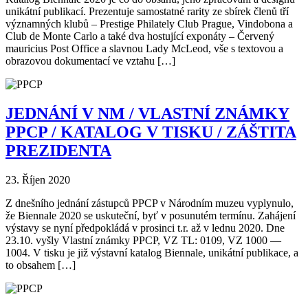
unikátní publikací. Prezentuje samostatné rarity ze sbírek členů tří
významných klubů – Prestige Philately Club Prague, Vindobona a
Club de Monte Carlo a také dva hostující exponáty – Červený
mauricius Post Office a slavnou Lady McLeod, vše s textovou a
obrazovou dokumentací ve vztahu […]
JEDNÁNÍ V NM / VLASTNÍ ZNÁMKY
PPCP / KATALOG V TISKU / ZÁŠTITA
PREZIDENTA
23. Říjen 2020
Z dnešního jednání zástupců PPCP v Národním muzeu vyplynulo,
že Biennale 2020 se uskuteční, byť v posunutém termínu. Zahájení
výstavy se nyní předpokládá v prosinci t.r. až v lednu 2020. Dne
23.10. vyšly Vlastní známky PPCP, VZ TL: 0109, VZ 1000 —
1004. V tisku je již výstavní katalog Biennale, unikátní publikace, a
to obsahem […]