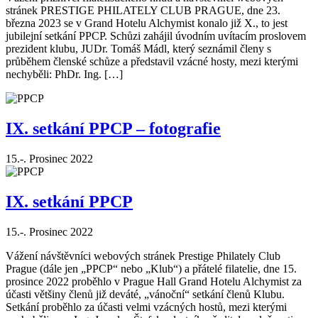
stránek PRESTIGE PHILATELY CLUB PRAGUE, dne 23.
března 2023 se v Grand Hotelu Alchymist konalo již X., to jest
jubilejní setkání PPCP. Schůzi zahájil úvodním uvítacím proslovem
prezident klubu, JUDr. Tomáš Mádl, který seznámil členy s
průběhem členské schůze a představil vzácné hosty, mezi kterými
nechyběli: PhDr. Ing. […]
IX. setkání PPCP – fotografie
15.-. Prosinec 2022
IX. setkání PPCP
15.-. Prosinec 2022
Vážení návštěvníci webových stránek Prestige Philately Club
Prague (dále jen „PPCP“ nebo „Klub“) a přátelé filatelie, dne 15.
prosince 2022 proběhlo v Prague Hall Grand Hotelu Alchymist za
účasti většiny členů již deváté, „vánoční“ setkání členů Klubu.
Setkání proběhlo za účasti velmi vzácných hostů, mezi kterými