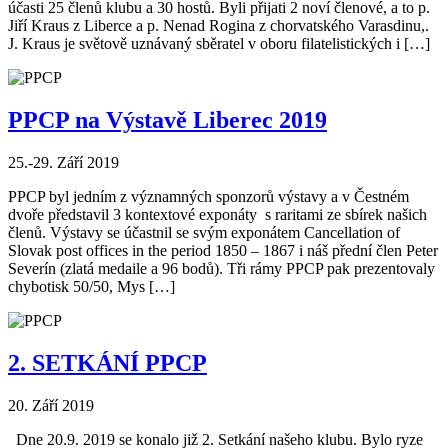
účasti 25 členů klubu a 30 hostů. Byli přijati 2 noví členové, a to p.
Jiří Kraus z Liberce a p. Nenad Rogina z chorvatského Varasdinu,.
J. Kraus je světově uznávaný sběratel v oboru filatelistických i […]
PPCP na Výstavě Liberec 2019
25.-29. Září 2019
PPCP byl jedním z významných sponzorů výstavy a v Čestném
dvoře představil 3 kontextové exponáty s raritami ze sbírek našich
členů. Výstavy se účastnil se svým exponátem Cancellation of
Slovak post offices in the period 1850 – 1867 i náš přední člen Peter
Severín (zlatá medaile a 96 bodů). Tři rámy PPCP pak prezentovaly
chybotisk 50/50, Mys […]
2. SETKÁNÍ PPCP
20. Září 2019
Dne 20.9. 2019 se konalo již 2. Setkání našeho klubu. Bylo ryze