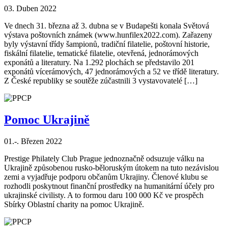
03. Duben 2022
Ve dnech 31. března až 3. dubna se v Budapešti konala Světová
výstava poštovních známek (www.hunfilex2022.com). Zařazeny
byly výstavní třídy šampionů, tradiční filatelie, poštovní historie,
fiskální filatelie, tematické filatelie, otevřená, jednorámových
exponátů a literatury. Na 1.292 plochách se představilo 201
exponátů vícerámových, 47 jednorámových a 52 ve třídě literatury.
Z České republiky se soutěže zúčastnili 3 vystavovatelé […]
Pomoc Ukrajině
01.-. Březen 2022
Prestige Philately Club Prague jednoznačně odsuzuje válku na
Ukrajině způsobenou rusko-běloruským útokem na tuto nezávislou
zemi a vyjadřuje podporu občanům Ukrajiny. Členové klubu se
rozhodli poskytnout finanční prostředky na humanitární účely pro
ukrajinské civilisty. A to formou daru 100 000 Kč ve prospěch
Sbírky Oblastní charity na pomoc Ukrajině.