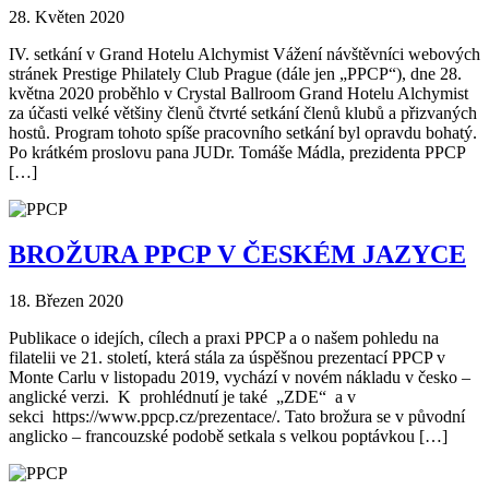
28. Květen 2020
IV. setkání v Grand Hotelu Alchymist Vážení návštěvníci webových
stránek Prestige Philately Club Prague (dále jen „PPCP“), dne 28.
května 2020 proběhlo v Crystal Ballroom Grand Hotelu Alchymist
za účasti velké většiny členů čtvrté setkání členů klubů a přizvaných
hostů. Program tohoto spíše pracovního setkání byl opravdu bohatý.
Po krátkém proslovu pana JUDr. Tomáše Mádla, prezidenta PPCP
[…]
BROŽURA PPCP V ČESKÉM JAZYCE
18. Březen 2020
Publikace o idejích, cílech a praxi PPCP a o našem pohledu na
filatelii ve 21. století, která stála za úspěšnou prezentací PPCP v
Monte Carlu v listopadu 2019, vychází v novém nákladu v česko –
anglické verzi. K prohlédnutí je také „ZDE“ a v
sekci https://www.ppcp.cz/prezentace/. Tato brožura se v původní
anglicko – francouzské podobě setkala s velkou poptávkou […]