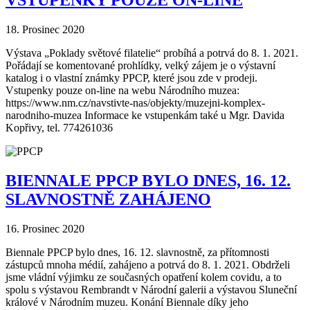
VSTUPENKY POUZE ON-LINE
18. Prosinec 2020
Výstava „Poklady světové filatelie“ probíhá a potrvá do 8. 1. 2021.
Pořádají se komentované prohlídky, velký zájem je o výstavní
katalog i o vlastní známky PPCP, které jsou zde v prodeji.
Vstupenky pouze on-line na webu Národního muzea:
https://www.nm.cz/navstivte-nas/objekty/muzejni-komplex-
narodniho-muzea Informace ke vstupenkám také u Mgr. Davida
Kopřivy, tel. 774261036
BIENNALE PPCP BYLO DNES, 16. 12.
SLAVNOSTNĚ ZAHÁJENO
16. Prosinec 2020
Biennale PPCP bylo dnes, 16. 12. slavnostně, za přítomnosti
zástupců mnoha médií, zahájeno a potrvá do 8. 1. 2021. Obdrželi
jsme vládní výjimku ze současných opatření kolem covidu, a to
spolu s výstavou Rembrandt v Národní galerii a výstavou Sluneční
králové v Národním muzeu. Konání Biennale díky jeho