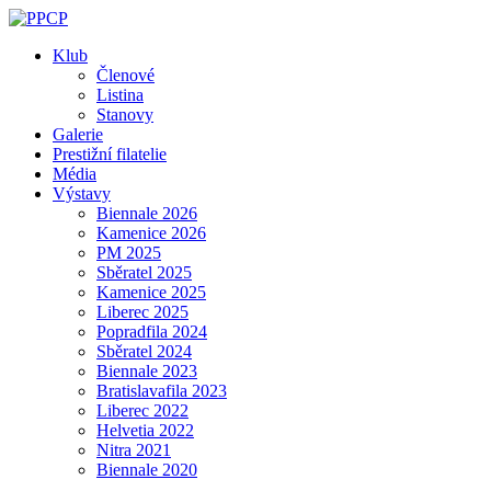
Skip
to
Klub
content
Členové
Listina
Stanovy
Galerie
Prestižní filatelie
Média
Výstavy
Biennale 2026
Kamenice 2026
PM 2025
Sběratel 2025
Kamenice 2025
Liberec 2025
Popradfila 2024
Sběratel 2024
Biennale 2023
Bratislavafila 2023
Liberec 2022
Helvetia 2022
Nitra 2021
Biennale 2020