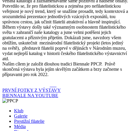
většina katalogů a zaznamenáváme samé pozitivní a nadšené ohlasy.
Potvrdilo se, že pro filatelistickou a zejména pro nefilatelistickou
veřejnost je nový trend, který se snažíme prosadit, tedy kontextová a
srozumitelná prezentace jednotlivých vzácných exponátů, tou
správnou cestou, jak učinit filatelii atraktivní a hlavně inspirující.
Během výstavy došly také významným osobnostem filatelistického
světa v zahraničí naše katalogy a jsme velmi potěšeni jejich
gratulacemi a příznivým přijetím. Dokázali jsme, navzdory všem
obtížím, uskutečnit mezinárodní filatelistický projekt (letos jediný
na světě), představit filatelii poprvé v dějinách v Národním muzeu,
vydat nejlepší katalog v historii českého filatelistického výstavnictví
atd.
Naším cílem je založit dlouhou tradici Biennale PPCP. Právě
skončená výstava byla jejím skvělým začátkem a brzy začneme s
přípravami pro rok 2022.
další fotografie z výstavy
zde
Navigace
PRVNÍ FOTKY Z VÝSTAVY
BIENNALE NA YOUTUBE
pro
příspěvek
Klub
Galerie
Prestižní filatelie
Média