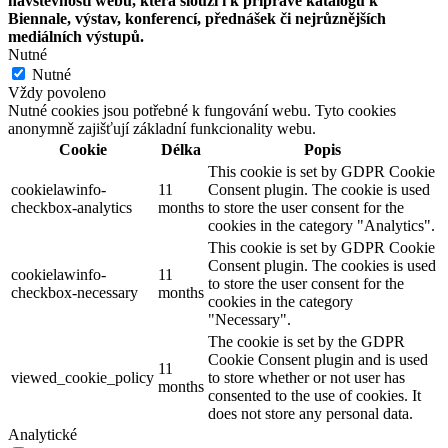
návštěvnosti webu, která slouží i k přípravě katalogů k
Biennale, výstav, konferencí, přednášek či nejrůznějších
mediálních výstupů.
Nutné
Nutné
Vždy povoleno
Nutné cookies jsou potřebné k fungování webu. Tyto cookies
anonymně zajišťují základní funkcionality webu.
Cookie
Délka
Popis
This cookie is set by GDPR Cookie
cookielawinfo-
11
Consent plugin. The cookie is used
checkbox-analytics
months
to store the user consent for the
cookies in the category "Analytics".
This cookie is set by GDPR Cookie
Consent plugin. The cookies is used
cookielawinfo-
11
to store the user consent for the
checkbox-necessary
months
cookies in the category
"Necessary".
The cookie is set by the GDPR
Cookie Consent plugin and is used
11
viewed_cookie_policy
to store whether or not user has
months
consented to the use of cookies. It
does not store any personal data.
Analytické