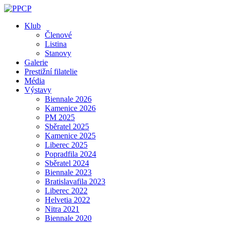
Skip
to
Klub
content
Členové
Listina
Stanovy
Galerie
Prestižní filatelie
Média
Výstavy
Biennale 2026
Kamenice 2026
PM 2025
Sběratel 2025
Kamenice 2025
Liberec 2025
Popradfila 2024
Sběratel 2024
Biennale 2023
Bratislavafila 2023
Liberec 2022
Helvetia 2022
Nitra 2021
Biennale 2020