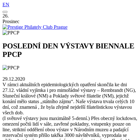
EN
26.
Prosinec
POSLEDNÍ DEN VÝSTAVY BIENNALE
PPCP
29.12.2020
V rámci aktuálních epidemiologických opatření skončila ke dni
27.12. vládní vyjímka i pro mimořádné výstavy – Rembrandt (NG),
Sluneční králové (NM) a Poklady světové filatelie (NM), jejichž
konání mělo status „státního zájmu“. Naše výstava trvala celých 10
dní, což znamená , že byla zřejmě nejdelší filatelistickou výstavou
všech dob.
(I světové výstavy jsou maximálně 5-denní.) Přes obecný lockdown,
omezení počtů lidí v sále, zavřené pokladny, vstupenky pouze on
line, striktní oddělení obou výstav v Národním muzeu a padající
rezervační systém přišlo takřka 3000 návštěvníků, vyprodala se