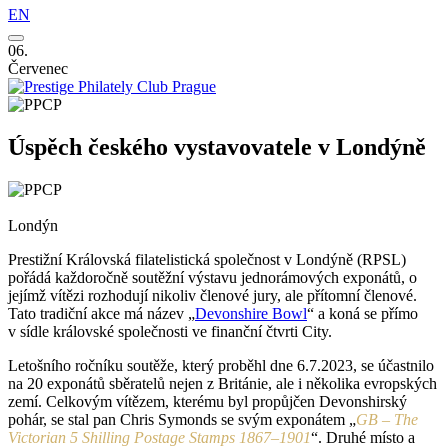
EN
06.
Červenec
Úspěch českého vystavovatele v Londýně
Londýn
Prestižní Královská filatelistická společnost v Londýně (RPSL)
pořádá každoročně soutěžní výstavu jednorámových exponátů, o
jejímž vítězi rozhodují nikoliv členové jury, ale přítomní členové.
Tato tradiční akce má název „
Devonshire Bowl
“ a koná se přímo
v sídle královské společnosti ve finanční čtvrti City.
Letošního ročníku soutěže, který proběhl dne 6.7.2023, se účastnilo
na 20 exponátů sběratelů nejen z Británie, ale i několika evropských
zemí. Celkovým vítězem, kterému byl propůjčen Devonshirský
pohár, se stal pan Chris Symonds se svým exponátem „
GB – The
Victorian 5 Shilling Postage Stamps 1867–1901
“. Druhé místo a