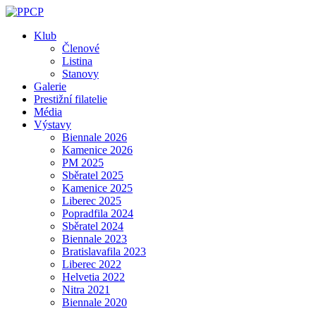
Skip
to
Klub
content
Členové
Listina
Stanovy
Galerie
Prestižní filatelie
Média
Výstavy
Biennale 2026
Kamenice 2026
PM 2025
Sběratel 2025
Kamenice 2025
Liberec 2025
Popradfila 2024
Sběratel 2024
Biennale 2023
Bratislavafila 2023
Liberec 2022
Helvetia 2022
Nitra 2021
Biennale 2020