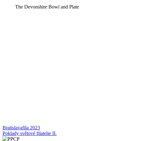
The Devonshire Bowl and Plate
Navigace
Bratislavafila 2023
Poklady světové filatelie II.
pro