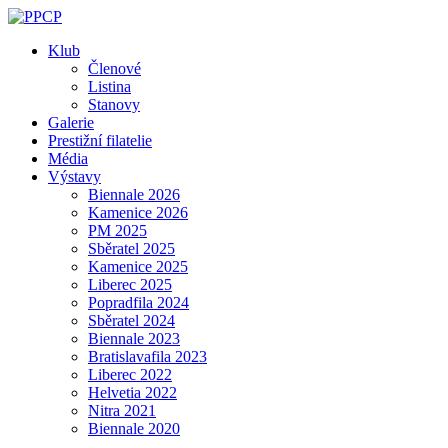
Skip
to
Klub
content
Členové
Listina
Stanovy
Galerie
Prestižní filatelie
Média
Výstavy
Biennale 2026
Kamenice 2026
PM 2025
Sběratel 2025
Kamenice 2025
Liberec 2025
Popradfila 2024
Sběratel 2024
Biennale 2023
Bratislavafila 2023
Liberec 2022
Helvetia 2022
Nitra 2021
Biennale 2020