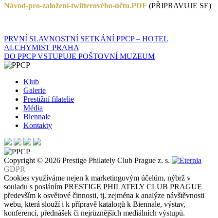
Návod-pro-založení-twitterového-účtu.PDF
(PŘIPRAVUJE SE)
Navigace
PRVNÍ SLAVNOSTNÍ SETKÁNÍ PPCP – HOTEL
ALCHYMIST PRAHA
pro
DO PPCP VSTUPUJE POŠTOVNÍ MUZEUM
příspěvek
Klub
Galerie
Prestižní filatelie
Média
Biennale
Kontakty
Copyright © 2026 Prestige Philately Club Prague z. s.
GDPR
Cookies využíváme nejen k marketingovým účelům, nýbrž v
souladu s posláním PRESTIGE PHILATELY CLUB PRAGUE
především k osvětové činnosti, tj. zejména k analýze návštěvnosti
webu, která slouží i k přípravě katalogů k Biennale, výstav,
konferencí, přednášek či nejrůznějších mediálních výstupů.