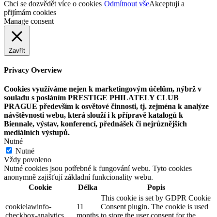
Chci se dozvědět více o cookies
Odmítnout vše
Akceptuji a
přijímám cookies
Manage consent
Zavřít
Privacy Overview
Cookies využíváme nejen k marketingovým účelům, nýbrž v
souladu s posláním PRESTIGE PHILATELY CLUB
PRAGUE především k osvětové činnosti, tj. zejména k analýze
návštěvnosti webu, která slouží i k přípravě katalogů k
Biennale, výstav, konferencí, přednášek či nejrůznějších
mediálních výstupů.
Nutné
Nutné
Vždy povoleno
Nutné cookies jsou potřebné k fungování webu. Tyto cookies
anonymně zajišťují základní funkcionality webu.
Cookie
Délka
Popis
This cookie is set by GDPR Cookie
cookielawinfo-
11
Consent plugin. The cookie is used
checkbox-analytics
months
to store the user consent for the