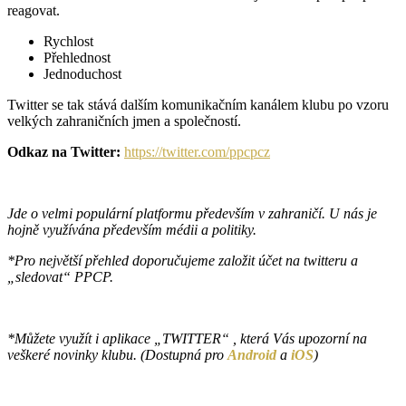
reagovat.
Rychlost
Přehlednost
Jednoduchost
Twitter se tak stává dalším komunikačním kanálem klubu po vzoru
velkých zahraničních jmen a společností.
Odkaz na Twitter:
https://twitter.com/ppcpcz
Jde o velmi populární platformu především v zahraničí. U nás je
hojně využívána především médii a politiky.
*Pro největší přehled doporučujeme založit účet na twitteru a
„sledovat“ PPCP.
*Můžete využít i aplikace „TWITTER“ , která Vás upozorní na
veškeré novinky klubu. (Dostupná pro
Android
a
iOS
)