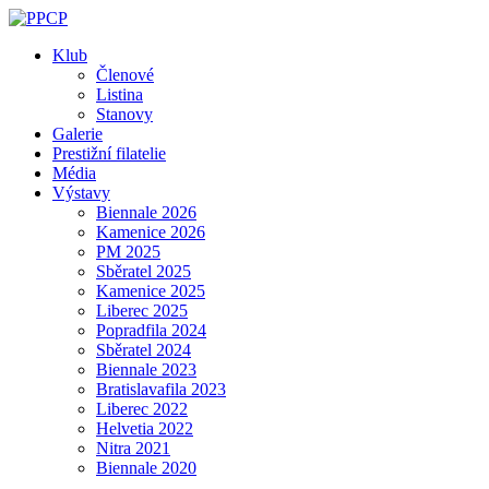
Skip
to
Klub
content
Členové
Listina
Stanovy
Galerie
Prestižní filatelie
Média
Výstavy
Biennale 2026
Kamenice 2026
PM 2025
Sběratel 2025
Kamenice 2025
Liberec 2025
Popradfila 2024
Sběratel 2024
Biennale 2023
Bratislavafila 2023
Liberec 2022
Helvetia 2022
Nitra 2021
Biennale 2020