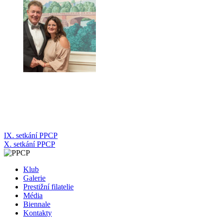
Navigace
IX. setkání PPCP
X. setkání PPCP
pro
příspěvek
Klub
Galerie
Prestižní filatelie
Média
Biennale
Kontakty