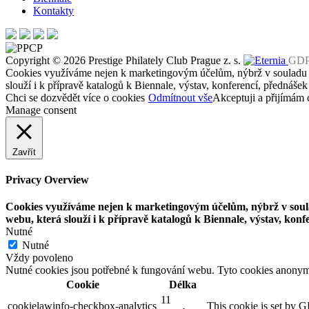
Kontakty
Copyright © 2026 Prestige Philately Club Prague z. s.
GD
Cookies využíváme nejen k marketingovým účelům, nýbrž v soulad
slouží i k přípravě katalogů k Biennale, výstav, konferencí, přednášek
Chci se dozvědět více o cookies
Odmítnout vše
Akceptuji a přijímám 
Manage consent
Zavřít
Privacy Overview
Cookies využíváme nejen k marketingovým účelům, nýbrž v so
webu, která slouží i k přípravě katalogů k Biennale, výstav, konf
Nutné
Nutné
Vždy povoleno
Nutné cookies jsou potřebné k fungování webu. Tyto cookies anonymn
Cookie
Délka
11
cookielawinfo-checkbox-analytics
This cookie is set by G