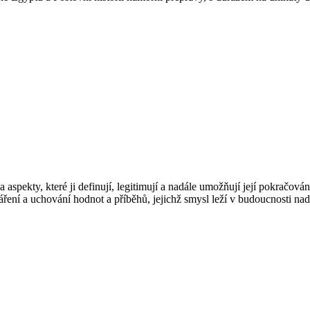
 aspekty, které ji definují, legitimují a nadále umožňují její pokračová
ření a uchování hodnot a příběhů, jejichž smysl leží v budoucnosti nadč