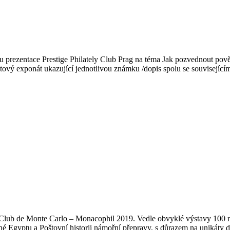
rezentace Prestige Philately Club Prag na téma Jak pozvednout povědomí 
tový exponát ukazující jednotlivou známku /dopis spolu se souvisejícím 
 Club de Monte Carlo – Monacophil 2019. Vedle obvyklé výstavy 100 r
né Egyptu a Poštovní historii námořní přepravy, s důrazem na unikáty