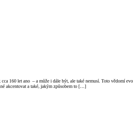
ca 160 let ano – a může i dále být, ale také nemusí. Toto vědomí evokuj
uplné akcentovat a také, jakým způsobem to […]