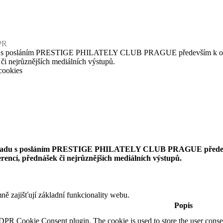
PR
u s posláním PRESTIGE PHILATELY CLUB PRAGUE především k osvětové
 či nejrůznějších mediálních výstupů.
cookies
uladu s posláním PRESTIGE PHILATELY CLUB PRAGUE především k
erencí, přednášek či nejrůznějších mediálních výstupů.
ě zajišťují základní funkcionality webu.
Popis
DPR Cookie Consent plugin. The cookie is used to store the user consen