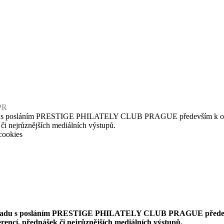
PR
u s posláním PRESTIGE PHILATELY CLUB PRAGUE především k osvětové
 či nejrůznějších mediálních výstupů.
cookies
uladu s posláním PRESTIGE PHILATELY CLUB PRAGUE především k
erencí, přednášek či nejrůznějších mediálních výstupů.