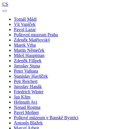
CS
Tomáš Mádl
Vít Vaníček
Pavol Lazar
Poštovní muzeum Praha
Zdeněk Matějovský
Marek Vrba
Martin Němeček
Miloš Hauptman
Zdeněk Filípek
Jaroslav Stuna
Peter Vaňuga
Stanislav Havlíček
Petr Reichert
Jaroslav Hanák
Friedrich Winter
Jan Klim
Helmuth Avi
Nenad Rogina
Pavel Mošner
Poštové múzeum v Banské Bystrici
Antonín Blažek
Marcel Arbeit