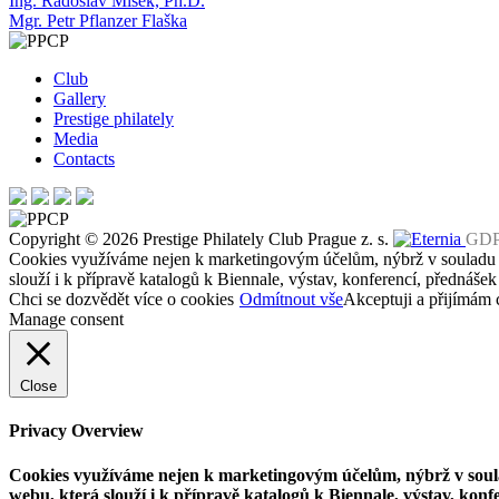
Post
Ing. Radoslav Míšek, Ph.D.
Mgr. Petr Pflanzer Flaška
navigation
Club
Gallery
Prestige philately
Media
Contacts
Copyright © 2026 Prestige Philately Club Prague z. s.
GD
Cookies využíváme nejen k marketingovým účelům, nýbrž v soulad
slouží i k přípravě katalogů k Biennale, výstav, konferencí, přednášek
Chci se dozvědět více o cookies
Odmítnout vše
Akceptuji a přijímám 
Manage consent
Close
Privacy Overview
Cookies využíváme nejen k marketingovým účelům, nýbrž v so
webu, která slouží i k přípravě katalogů k Biennale, výstav, konf