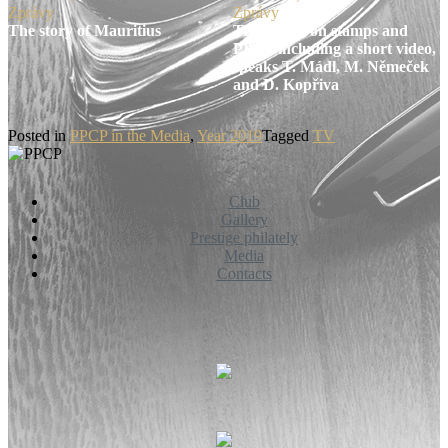
Zprávy
Zprávy
The story of Mauritius
The article on stamps and
PPCP including a short video,
speaks T. Mádl, M. Němeček
and D. Kopřiva
Posted in
PPCP in the Media
,
Year 2019
Tagged
TV
Club
Gallery
Prestige philately
Media
Contacts