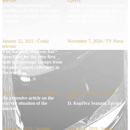
televize
Zprávy
The National Museum is
The Red Mauritius and other
exhibiting the Red Mauritius
stamps worth quarter of a
and other treasures of world
billion. The exhibition is
philately
asking for an exception
January 22, 2021
/ Česká
November 7, 2020
/ TV Nova
televize
M. Němeček in TV Nova
The National Museum has
been filled for the very first
time with postage stamps from
the most valued collections in
the world
June 1, 2020
/ Seznam Zprávy
March 19, 2020
/ Seznam
An extensive article on the
Zprávy
current situation of the
D. Kopřiva Seznam Zprávy
market
October 2, 2019
/ Seznam
October 2, 2019
/ Sznam