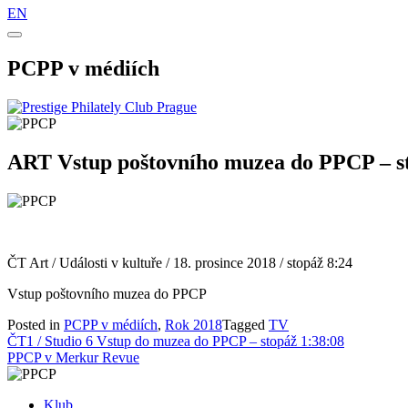
EN
PCPP v médiích
ART Vstup poštovního muzea do PPCP – s
ČT Art / Události v kultuře /
18. prosince 2018 / stopáž 8:24
Vstup poštovního muzea do PPCP
Posted in
PCPP v médiích
,
Rok 2018
Tagged
TV
Navigace
ČT1 / Studio 6 Vstup do muzea do PPCP – stopáž 1:38:08
PPCP v Merkur Revue
pro
příspěvek
Klub