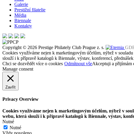
Galerie
Prestižní filatelie
Média
Biennale
Kontakty
Copyright © 2026 Prestige Philately Club Prague z. s.
GD
Cookies využíváme nejen k marketingovým účelům, nýbrž v soulad
slouží i k přípravě katalogů k Biennale, výstav, konferencí, přednášek
Chci se dozvědět více o cookies
Odmítnout vše
Akceptuji a přijímám 
Manage consent
Zavřít
Privacy Overview
Cookies využíváme nejen k marketingovým účelům, nýbrž v so
webu, která slouží i k přípravě katalogů k Biennale, výstav, konf
Nutné
Nutné
Vždy povoleno