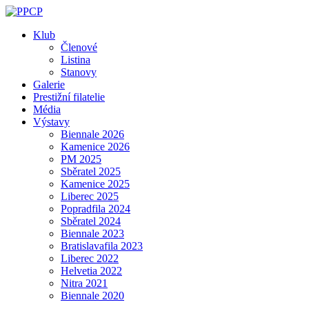
Skip
to
Klub
content
Členové
Listina
Stanovy
Galerie
Prestižní filatelie
Média
Výstavy
Biennale 2026
Kamenice 2026
PM 2025
Sběratel 2025
Kamenice 2025
Liberec 2025
Popradfila 2024
Sběratel 2024
Biennale 2023
Bratislavafila 2023
Liberec 2022
Helvetia 2022
Nitra 2021
Biennale 2020