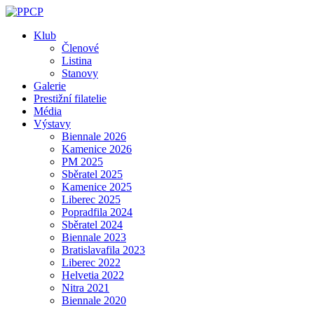
Skip
to
Klub
content
Členové
Listina
Stanovy
Galerie
Prestižní filatelie
Média
Výstavy
Biennale 2026
Kamenice 2026
PM 2025
Sběratel 2025
Kamenice 2025
Liberec 2025
Popradfila 2024
Sběratel 2024
Biennale 2023
Bratislavafila 2023
Liberec 2022
Helvetia 2022
Nitra 2021
Biennale 2020