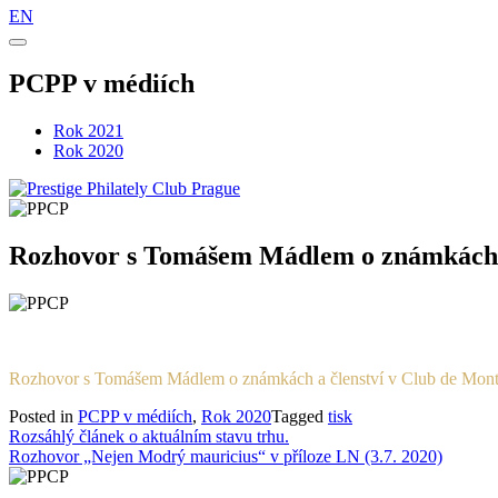
EN
PCPP v médiích
Rok 2021
Rok 2020
Rozhovor s Tomášem Mádlem o známkách a č
Rozhovor s Tomášem Mádlem o známkách a členství v Club de Monte 
Posted in
PCPP v médiích
,
Rok 2020
Tagged
tisk
Navigace
Rozsáhlý článek o aktuálním stavu trhu.
Rozhovor „Nejen Modrý mauricius“ v příloze LN (3.7. 2020)
pro