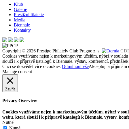
příspěvek
Klub
Galerie
Prestižní filatelie
Média
Biennale
Kontakty
Copyright © 2026 Prestige Philately Club Prague z. s.
GD
Cookies využíváme nejen k marketingovým účelům, nýbrž v soulad
slouží i k přípravě katalogů k Biennale, výstav, konferencí, přednášek
Chci se dozvědět více o cookies
Odmítnout vše
Akceptuji a přijímám 
Manage consent
Zavřít
Privacy Overview
Cookies využíváme nejen k marketingovým účelům, nýbrž v so
webu, která slouží i k přípravě katalogů k Biennale, výstav, konf
Nutné
Nutné