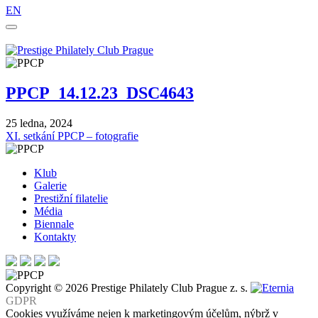
EN
PPCP_14.12.23_DSC4643
25 ledna, 2024
Navigace
XI. setkání PPCP – fotografie
pro
Klub
příspěvek
Galerie
Prestižní filatelie
Média
Biennale
Kontakty
Copyright © 2026 Prestige Philately Club Prague z. s.
GDPR
Cookies využíváme nejen k marketingovým účelům, nýbrž v