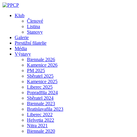
Skip
to
Klub
content
Členové
Listina
Stanovy
Galerie
Prestižní filatelie
Média
Výstavy
Biennale 2026
Kamenice 2026
PM 2025
Sběratel 2025
Kamenice 2025
Liberec 2025
Popradfila 2024
Sběratel 2024
Biennale 2023
Bratislavafila 2023
Liberec 2022
Helvetia 2022
Nitra 2021
Biennale 2020